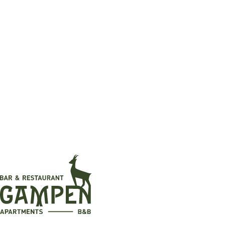
Erwachsene
2
Kinder
0
Ihre Daten
Vorname
*
Nachname
*
E-Mail
*
Telefon (optional)
Nachricht (optional)
Anfrage senden