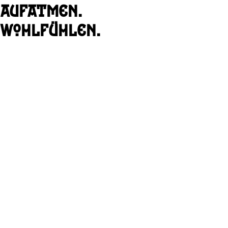
Aufatmen.
Wohlfühlen.
Reisedaten
Anreise
*
Anreisedatum wählen
Abreise
*
Abreisedatum wählen
Unterkunft
Gäste