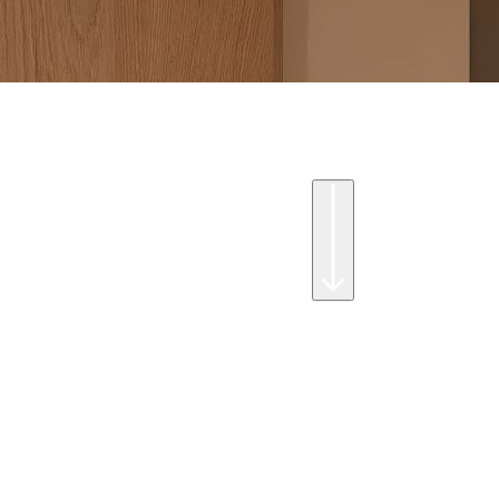
2–6 persone
52
m²